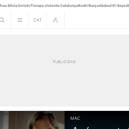
frau Sílvia Orriols
Tiempo violento Catalunya
Rodri Barça
Abdoul El-Sayed
MAC