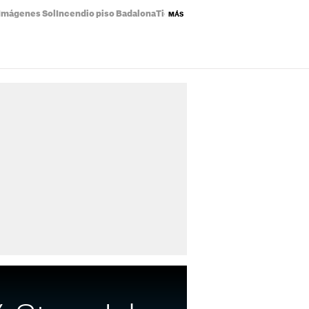
Imágenes Sol
Incendio piso Badalona
Tiempo Catalunya
Eclipse solar map
MÁS