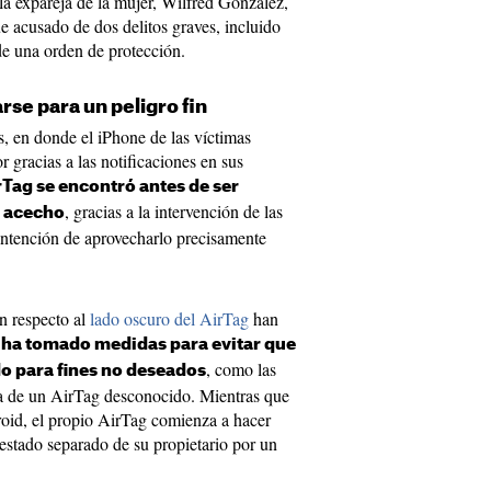
a expareja de la mujer, Wilfred González,
e acusado de dos delitos graves, incluido
de una orden de protección.
arse para un peligro fin
s, en donde el iPhone de las víctimas
r gracias a las notificaciones en sus
rTag se encontró antes de ser
, gracias a la intervención de las
o acecho
 intención de aprovecharlo precisamente
n respecto al
lado oscuro del AirTag
han
 ha tomado medidas para evitar que
, como las
do para fines no deseados
cia de un AirTag desconocido. Mientras que
roid, el propio AirTag comienza a hacer
estado separado de su propietario por un