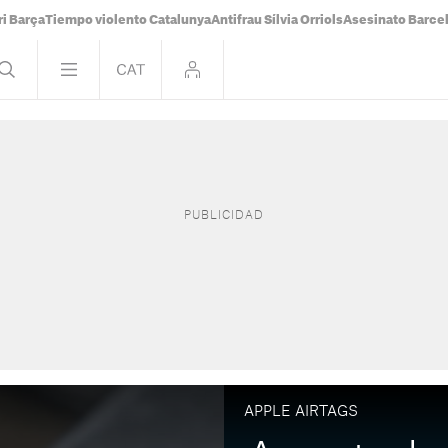
i Barça
Tiempo violento Catalunya
Antifrau Sílvia Orriols
Asesinato Barce
APPLE AIRTAGS