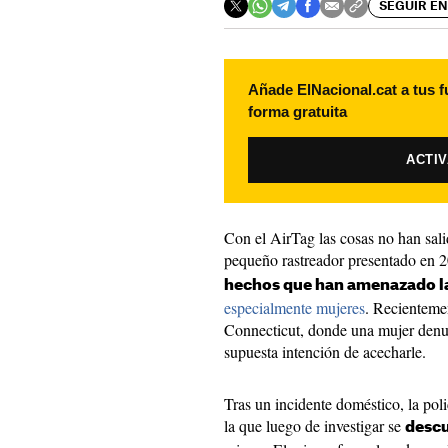
SEGUIR EN
Añade ElNacional.cat a tus f
forma gratuita
ACTI
Con el AirTag las cosas no han sal
pequeño rastreador presentado en 
hechos que han amenazado la
especialmente mujeres
. Recientemen
Connecticut, donde una mujer denunc
supuesta intención de acecharle.
Tras un incidente doméstico, la poli
la que luego de investigar se
descu