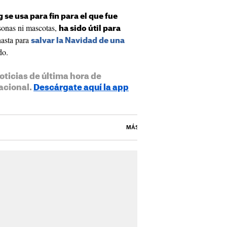
 se usa para fin para el que fue
rsonas ni mascotas,
ha sido útil para
asta para
salvar la Navidad de una
do.
oticias de última hora de
acional.
Descárgate aquí la app
MÁS