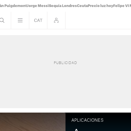
ián Puigdemont
Jorge Messi
Sequía Londres
Ceuta
Precio luz hoy
Felipe VI 
APLICACIONES