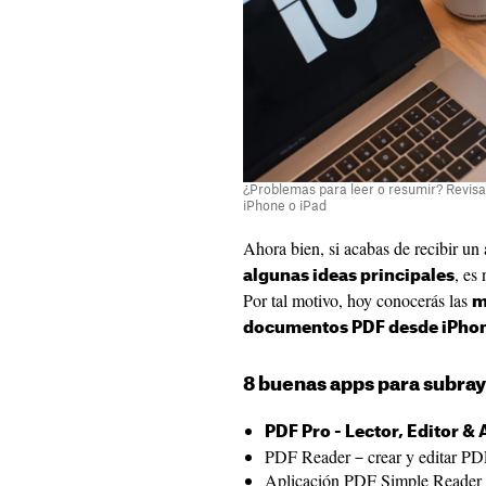
¿Problemas para leer o resumir? Revisa
iPhone o iPad
Ahora bien, si acabas de recibir u
, es
algunas ideas principales
Por tal motivo, hoy conocerás las
m
documentos PDF desde iPhon
8 buenas apps para subr
PDF Pro - Lector, Editor &
PDF Reader－crear y editar PD
Aplicación PDF Simple Reader