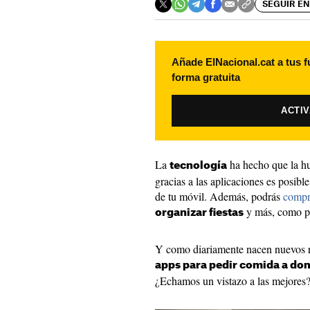
SEGUIR EN
Añade ElNacional.cat a tus f
forma gratuita
ACTI
La
ha hecho que la h
tecnología
gracias a las aplicaciones es posib
de tu móvil. Además, podrás
compra
y más, como p
organizar fiestas
Y como diariamente nacen nuevos re
apps para pedir comida a dom
¿Echamos un vistazo a las mejores