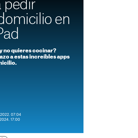
 pedir
domicilio en
Pad
 y no quieres cocinar?
azo a estas increíbles apps
icilio.
 2022. 07:04
 2024. 17:00