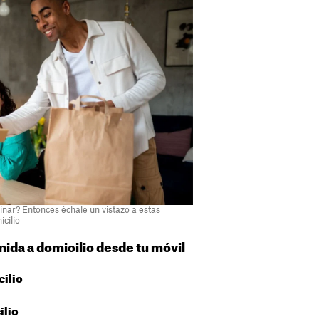
cinar? Entonces échale un vistazo a estas
cilio
mida a domicilio desde tu móvil
cilio
ilio