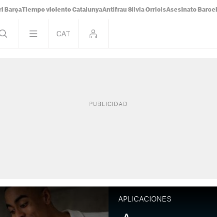
i Barça
Tiempo violento Catalunya
Antifrau Sílvia Orriols
Asesinato Barce
APLICACIONES