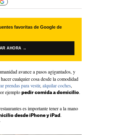
uentes favoritas de Google de
VAR AHORA →
umanidad avance a pasos agigantados, y
le hacer cualquier cosa desde la comodidad
r prendas para vestir
,
alquilar coches
,
or ejemplo
.
pedir comida a domicilio
staurantes es importante tener a la mano
.
icilio desde iPhone y iPad
?