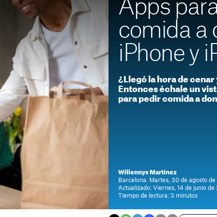
Apps para
comida a 
iPhone y i
¿Llegó la hora de cenar
Entonces échale un vist
para pedir comida a dom
Willennys Martínez
Barcelona. Martes, 30 de agosto de
Actualizado: Viernes, 14 de junio de
Tiempo de lectura: 3 minutos