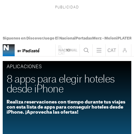
Síguenos en Discover
Juego El Nacional
Portadas
Merz - Meloni
PLATER T
APLICACIONES
8 apps para elegir hoteles
desde iPhone
Realiza reservaciones con tiempo durante tus viajes
con esta lista de apps para conseguir hoteles desde
iPhone. ¡Aprovecha las ofertas!