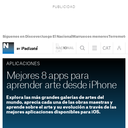
Síguenos en Discover
Juego El Nacional
Marruecos menores
Terremoto
APLICACIONES
Mejores 8 apps para
aprender arte desde iPhone
Explora las más grandes galerías de artes del
mundo, aprecia cada una de las obras maestras y
aprende sobre el arte y su evolución a través de las
mejores aplicaciones disponibles para iOS.