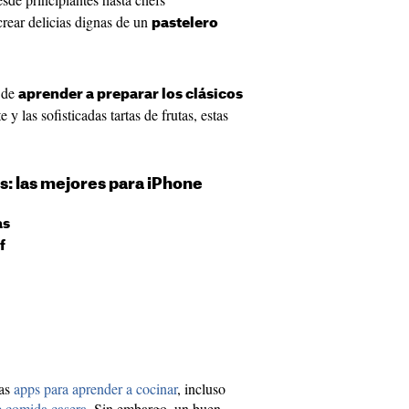
rear delicias dignas de un
pastelero
e de
aprender a preparar los clásicos
y las sofisticadas tartas de frutas, estas
s: las mejores para iPhone
as
f
nas
apps para aprender a cocinar
, incluso
e comida casera
. Sin embargo, un buen