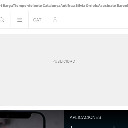
i Barça
Tiempo violento Catalunya
Antifrau Sílvia Orriols
Asesinato Barce
APLICACIONES