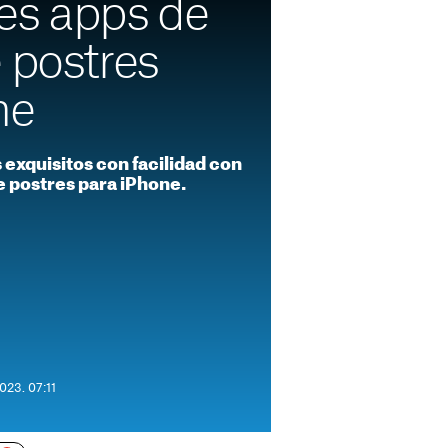
es apps de
 postres
ne
 exquisitos con facilidad con
e postres para iPhone.
023. 07:11