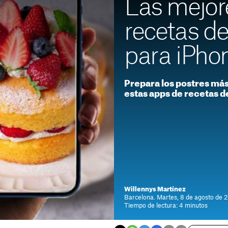
Las mejor
recetas de
para iPho
Prepara los postres más
estas apps de recetas d
Willennys Martínez
Barcelona. Martes, 8 de agosto de 2
Tiempo de lectura: 4 minutos