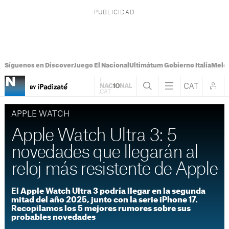
Síguenos en Discover
Juego El Nacional
Ultimátum Gobierno Italia
Melon
APPLE WATCH
Apple Watch Ultra 3: 5
novedades que llegarán al
reloj más resistente de Apple
El Apple Watch Ultra 3 podría llegar en la segunda
mitad del año 2025, junto con la serie iPhone 17.
Recopilamos los 5 mejores rumores sobre sus
probables novedades