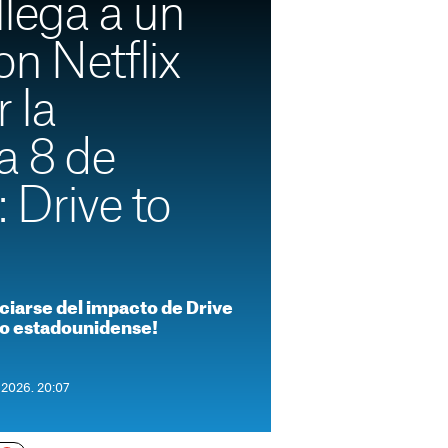
lega a un
n Netflix
 la
a 8 de
: Drive to
ciarse del impacto de Drive
do estadounidense!
e 2026. 20:07