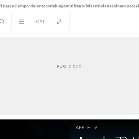
i Barça
Tiempo violento Catalunya
Antifrau Sílvia Orriols
Asesinato Barce
APPLE TV