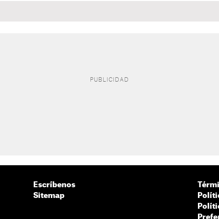
Escríbenos
Térmi
Sitemap
Polít
Polít
Prefe