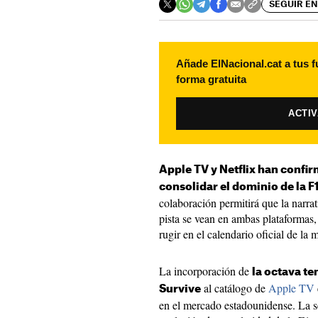
SEGUIR EN
Añade ElNacional.cat a tus f
forma gratuita
ACTI
Apple TV y Netflix han confir
consolidar el dominio de la F
colaboración permitirá que la narrat
pista se vean en ambas plataformas,
rugir en el calendario oficial de la
La incorporación de
la octava te
al catálogo de
Apple TV
Survive
en el mercado estadounidense. La se