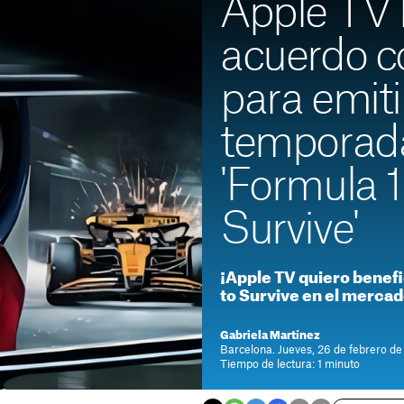
Apple TV l
acuerdo co
para emitir
temporad
'Formula 1
Survive'
¡Apple TV quiero benefi
to Survive en el merca
Gabriela Martínez
Barcelona. Jueves, 26 de febrero d
Tiempo de lectura: 1 minuto