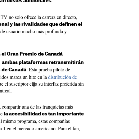
.
sin costes adicionales
 TV no solo ofrece la carrera en directo,
al y las rivalidades que definen el
a de usuario mucho más profunda y
án el Gran Premio de Canadá
,
ambas plataformas retransmitirán
. Esta prueba piloto de
o de Canadá
idos marca un hito en la
distribución de
e el suscriptor elija su interfaz preferida sin
ntreal.
 compartir una de las franquicias más
ue
la accesibilidad es tan importante
 el mismo programa, estas compañías
la 1 en el mercado americano. Para el fan,