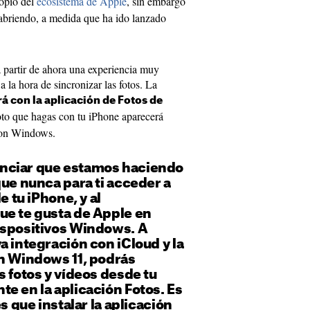
ropio del
ecosistema de Apple
, sin embargo
abriendo, a medida que ha ido lanzado
partir de ahora una experiencia muy
 la hora de sincronizar las fotos. La
rá con la aplicación de Fotos de
oto que hagas con tu iPhone aparecerá
con Windows.
nciar que estamos haciendo
que nunca para ti acceder a
e tu iPhone, y al
ue te gusta de Apple en
ispositivos Windows. A
a integración con iCloud y la
en Windows 11, podrás
s fotos y vídeos desde tu
e en la aplicación Fotos. Es
es que instalar la aplicación