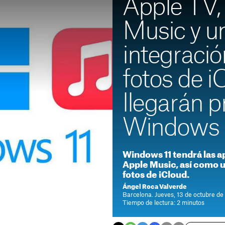
Apple TV,
Music y u
integració
fotos de i
llegarán p
Windows
Windows 11 tendrá las ap
Apple Music, así como u
fotos de iCloud.
Ángel Roca Valverde
Barcelona. Jueves, 13 de octubre de
Tiempo de lectura: 2 minutos