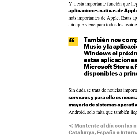
Y a esta importante función que ll
aplicaciones nativas de Appl
más importantes de Apple. Estas apl
año que viene para todos los usaior
También nos comp
Music y la aplicac
Windows el próximo
estas aplicaciones
Microsoft Store a f
disponibles a prin
Sin duda se trata de noticias import
servicios y para ello es neces
mayoría de sistemas operati
Android, solo falta que también ll
📲 Mantente al día con las n
Catalunya, España e Intern