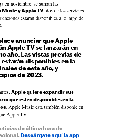
ega en noviembre, se suman las
, dos de los servicios
e Music y Apple TV
icaciones estarán disponibles a lo largo del
s.
lace anunciar que Apple
ión Apple TV se lanzarán en
 año. Las vistas previas de
 estarán disponibles en la
inales de este año, y
cipios de 2023.
antes,
Apple quiere expandir sus
ario que estén disponibles en la
. Apple Music está también disponle en
vos
egue Apple TV.
oticias de última hora de
acional.
Descárgate aquí la app