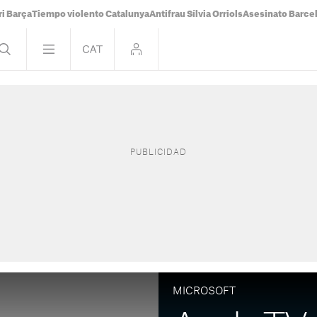
i Barça
Tiempo violento Catalunya
Antifrau Sílvia Orriols
Asesinato Barce
MICROSOFT