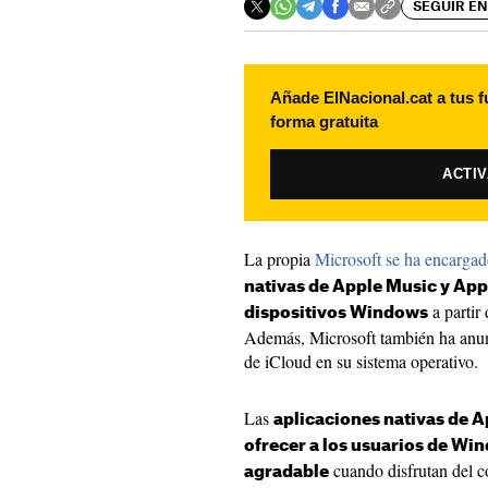
SEGUIR EN
Añade ElNacional.cat a tus f
forma gratuita
ACTI
La propia
Microsoft se ha encargad
nativas de Apple Music y App
a partir
dispositivos Windows
Además, Microsoft también ha anunc
de iCloud en su sistema operativo.
Las
aplicaciones nativas de 
ofrecer a los usuarios de W
cuando disfrutan del c
agradable