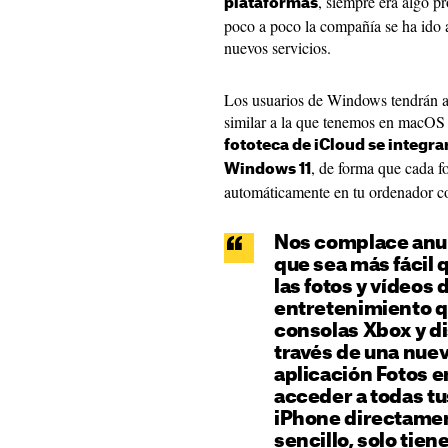
, siempre era algo p
plataformas
poco a poco la compañía se ha ido 
nuevos servicios.
Los usuarios de Windows tendrán a 
similar a la que tenemos en macOS a
fototeca de iCloud se integra
, de forma que cada f
Windows 11
automáticamente en tu ordenador 
Nos complace anu
que sea más fácil 
las fotos y vídeos d
entretenimiento q
consolas Xbox y d
través de una nuev
aplicación Fotos 
acceder a todas tu
iPhone directament
sencillo, solo tien