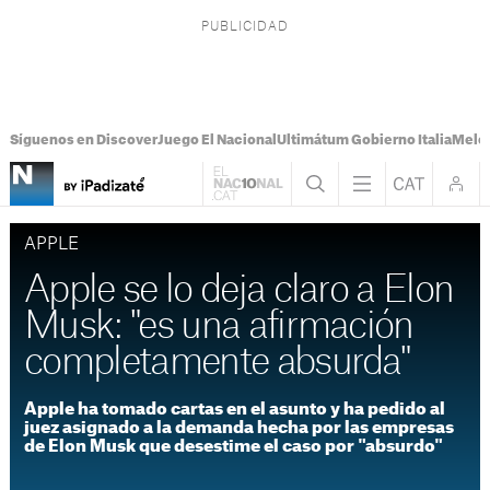
Síguenos en Discover
Juego El Nacional
Ultimátum Gobierno Italia
Melon
APPLE
Apple se lo deja claro a Elon
Musk: "es una afirmación
completamente absurda"
Apple ha tomado cartas en el asunto y ha pedido al
juez asignado a la demanda hecha por las empresas
de Elon Musk que desestime el caso por "absurdo"