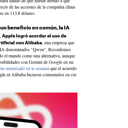
stará dando de qué hablar debido a que
recio de las acciones de la compañía china
se en 113,8 dólares.
 un beneficio en común, la IA
,
Apple logró acordar el uso de
, una empresa que
tificial con Alibaba
de IA denominados "Qwen". Recordemos
do el mundo como una alternativa, aunque
 posibilidades con Gemini de Google en un
bía rumoreado en la semana
que el acuerdo
ple ni Alibaba hicieron comentarios en ese