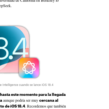
niversidad de California en Berkeley lo
eepSeek.
 Intelligence cuando se lance iOS 18.4
 hasta este momento para la llegada
aunque podría ser muy
na
cercana al
. Recordemos que también
to de iOS 18.4