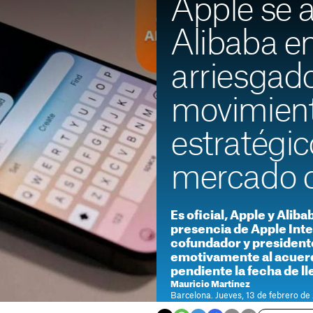
Apple se a
Alibaba e
arriesgad
movimien
estratégic
mercado 
Es oficial, Apple y Aliba
presencia de Apple Inte
cofundador y president
emotivamente al acuerd
pendiente la fecha de l
Mauricio Martínez
Barcelona. Jueves, 13 de febrero de
Tiempo de lectura: 3 minutos