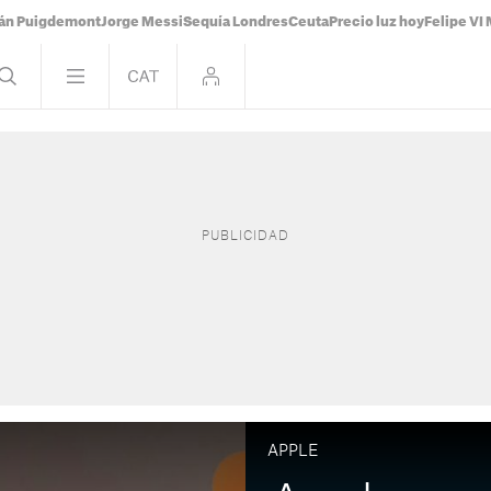
ián Puigdemont
Jorge Messi
Sequía Londres
Ceuta
Precio luz hoy
Felipe VI 
APPLE