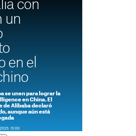
lía con
n un
o
to
o en el
chino
ba se unen para lograr la
lligence en China. El
e de Alibaba declaró
o, aunque aún está
legada
 2025. 15:00