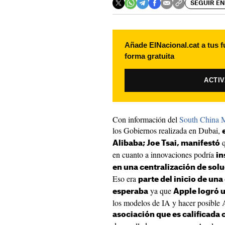
SEGUIR EN
Añade ElNacional.cat a tus f
forma gratuita
ACTI
Con información del
South China 
los Gobiernos realizada en Dubai,
q
Alibaba; Joe Tsai, manifestó
en cuanto a innovaciones podría
in
en una centralización de solu
Eso era
parte del inicio de una
ya que
esperaba
Apple logró 
los modelos de IA y hacer posible 
asociación que es calificada