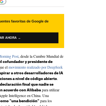
uentes favoritas de Google de
VAR AHORA →
Morning Post
, desde la Cumbre Mundial de
el cofundador y presidente de
ue el
movimiento realizado por DeepSeek
spirar a otros desarrolladores de IA
.
ciones a nivel de código abierto
 declaración final que nadie se
para utilizar
un acuerdo con Alibaba
Apple Intelligence en China. Una
para los
 como "una bendición"