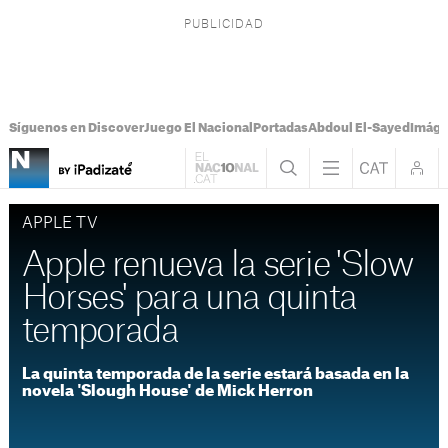
Síguenos en Discover
Juego El Nacional
Portadas
Abdoul El-Sayed
Imáge
APPLE TV
Apple renueva la serie 'Slow
Horses' para una quinta
temporada
La quinta temporada de la serie estará basada en la
novela 'Slough House' de Mick Herron