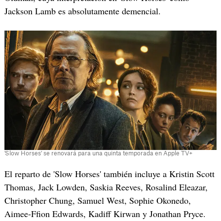
Jackson Lamb es absolutamente demencial.
'Slow Horses' se renovará para una quinta temporada en Apple TV+
El reparto de 'Slow Horses' también incluye a Kristin Scott
Thomas, Jack Lowden, Saskia Reeves, Rosalind Eleazar,
Christopher Chung, Samuel West, Sophie Okonedo,
Aimee-Ffion Edwards, Kadiff Kirwan y Jonathan Pryce.