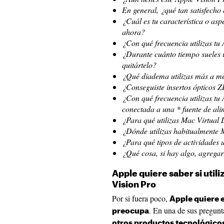
En general, ¿qué tan satisfecho
¿Cuál es tu característica o asp
ahora?
¿Con qué frecuencia utilizas tu
¿Durante cuánto tiempo sueles u
quitártelo?
¿Qué diadema utilizas más a m
¿Conseguiste insertos ópticos 
¿Con qué frecuencia utilizas tu 
conectada a una * fuente de al
¿Para qué utilizas Mac Virtual 
¿Dónde utilizas habitualmente 
¿Para qué tipos de actividades 
¿Qué cosa, si hay algo, agrega
Apple quiere saber si util
Vision Pro
Por si fuera poco,
Apple quiere e
. En una de sus pregunt
preocupa
otros productos tecnológicos