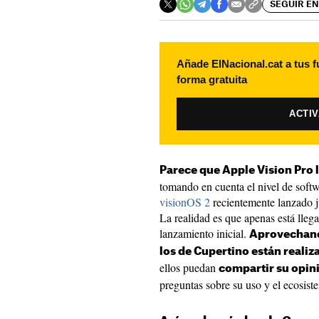
SEGUIR EN
Añade ElNacional.cat a tus f
forma gratuita
ACTI
Parece que Apple Vision Pro 
tomando en cuenta el nivel de soft
visionOS 2
recientemente lanzado j
La realidad es que apenas está lleg
lanzamiento inicial.
Aprovechando
los de Cupertino están reali
ellos puedan
compartir su opin
preguntas sobre su uso y el ecosist