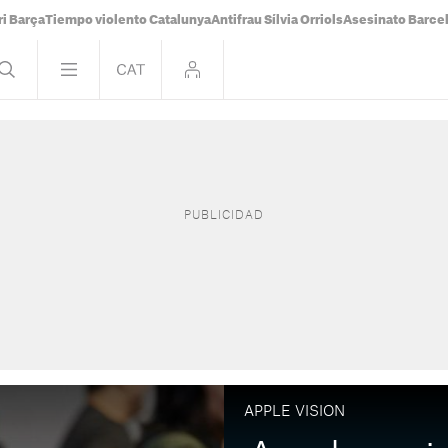
i Barça
Tiempo violento Catalunya
Antifrau Sílvia Orriols
Asesinato Barce
APPLE VISION