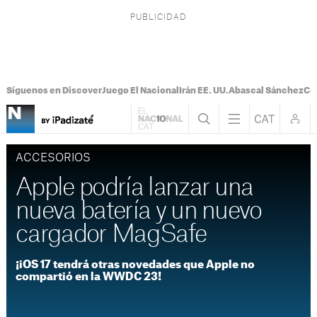
Síguenos en Discover
Juego El Nacional
Irán EE. UU.
Abascal Sánchez
Con
ACCESORIOS
Apple podría lanzar una
nueva batería y un nuevo
cargador MagSafe
¡iOS 17 tendrá otras novedades que Apple no
compartió en la WWDC 23!