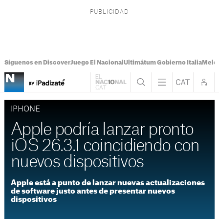
Síguenos en Discover
Juego El Nacional
Ultimátum Gobierno Italia
Melon
IPHONE
Apple podría lanzar pronto
iOS 26.3.1 coincidiendo con
nuevos dispositivos
Apple está a punto de lanzar nuevas actualizaciones
de software justo antes de presentar nuevos
dispositivos