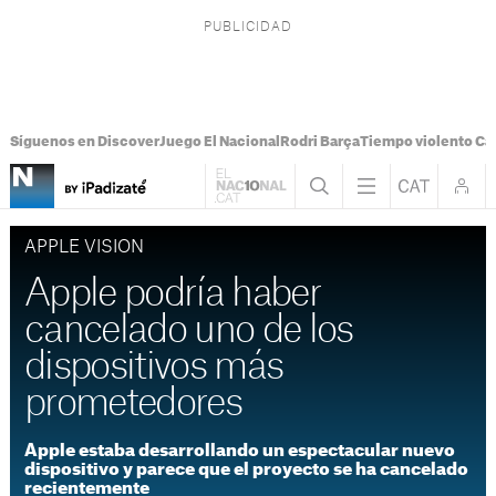
Síguenos en Discover
Juego El Nacional
Rodri Barça
Tiempo violento Ca
APPLE VISION
Apple podría haber
cancelado uno de los
dispositivos más
prometedores
Apple estaba desarrollando un espectacular nuevo
dispositivo y parece que el proyecto se ha cancelado
recientemente