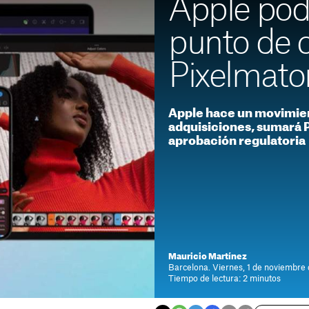
Apple podr
punto de 
Pixelmato
Apple hace un movimien
adquisiciones, sumará Pi
aprobación regulatoria
Mauricio Martínez
Barcelona. Viernes, 1 de noviembre
Tiempo de lectura: 2 minutos