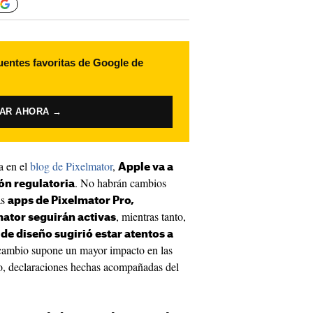
uentes favoritas de Google de
VAR AHORA →
a en el
blog de Pixelmator
,
Apple va a
. No habrán cambios
ión regulatoria
as
apps de Pixelmator Pro,
, mientras tanto,
ator seguirán activas
 de diseño sugirió estar atentos a
 cambio supone un mayor impacto en las
o, declaraciones hechas acompañadas del