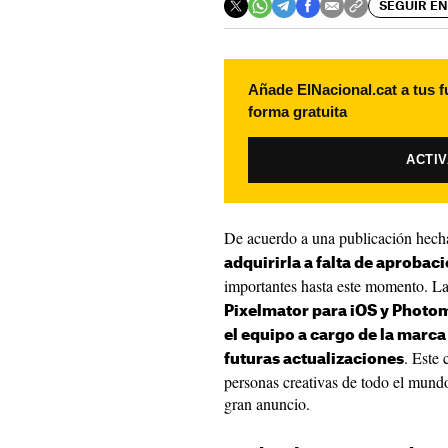
SEGUIR EN
Añade ElNacional.cat a tus f
forma gratuita
ACTI
De acuerdo a una publicación hech
adquirirla a falta de aprobac
importantes hasta este momento. L
Pixelmator para iOS y Photom
el equipo a cargo de la marca
. Este
futuras actualizaciones
personas creativas de todo el mund
gran anuncio.