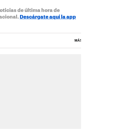
oticias de última hora de
acional.
Descárgate aquí la app
MÁS