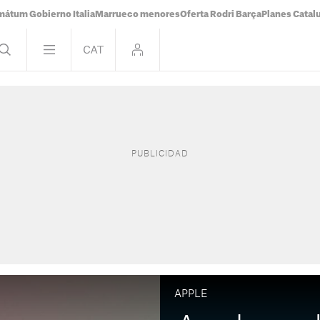
mátum Gobierno Italia
Marrueco menores
Oferta Rodri Barça
Planes Catal
APPLE