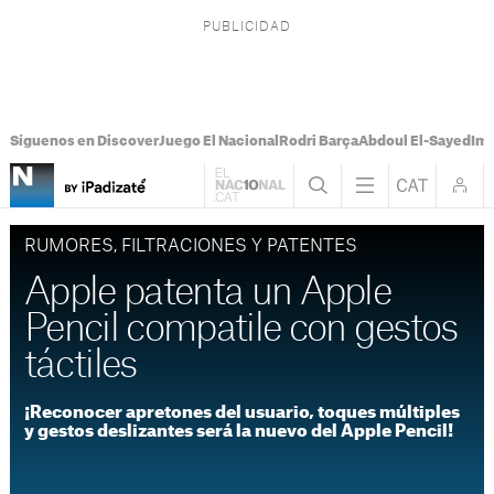
Síguenos en Discover
Juego El Nacional
Rodri Barça
Abdoul El-Sayed
Imá
RUMORES, FILTRACIONES Y PATENTES
Apple patenta un Apple
Pencil compatile con gestos
táctiles
¡Reconocer apretones del usuario, toques múltiples
y gestos deslizantes será la nuevo del Apple Pencil!