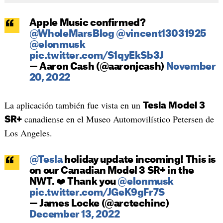
Apple Music confirmed?
@WholeMarsBlog
@vincent13031925
@elonmusk
pic.twitter.com/S1qyEkSb3J
— Aaron Cash (@aaronjcash)
November
20, 2022
La aplicación también fue vista en un
Tesla Model 3
canadiense en el Museo Automovilístico Petersen de
SR+
Los Angeles.
@Tesla
holiday update incoming! This is
on our Canadian Model 3 SR+ in the
NWT. ❤️ Thank you
@elonmusk
pic.twitter.com/JGeK9gFr7S
— James Locke (@arctechinc)
December 13, 2022