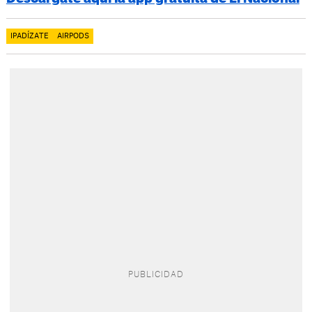
IPADÍZATE
AIRPODS