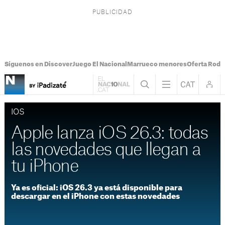
Síguenos en Discover
Juego El Nacional
Marrueco menores
Oferta Rodri
IOS
Apple lanza iOS 26.3: todas
las novedades que llegan a
tu iPhone
Ya es oficial: iOS 26.3 ya está disponible para
descargar en el iPhone con estas novedades