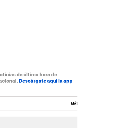
oticias de última hora de
acional.
Descárgate aquí la app
MÁS