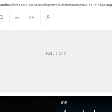
audios filtrados
PP menores migrantes
Catalunya nuevo pico
Peinado
Trag
IOS