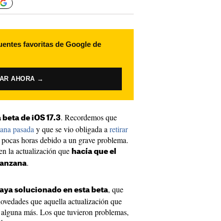
uentes favoritas de Google de
VAR AHORA →
. Recordemos que
a beta de iOS 17.3
mana pasada
y que se vio obligada a
retirar
 pocas horas debido a un grave problema.
 en la actualización que
hacía que el
.
manzana
, que
haya solucionado en esta beta
novedades que aquella actualización que
y alguna más. Los que tuvieron problemas,