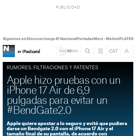
Síguenos en Discover
Juego El Nacional
Portadas
Merz - Meloni
PLATER T
RUMORES, FILTRACIONES Y PATENTES
Apple hizo pruebas con un
iPhone 17 Air de 6,9
pulgadas para evitar un
#BendGate2.0
Apple quiere apostar a lo seguro y evitó que pudiera
darse un Bendgate 2.0 con el iPhone 17 Air y el
tamaño final de su pantalla, de acuerdo con