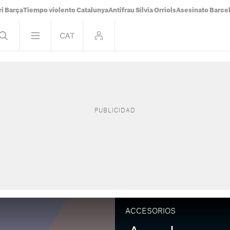
i Barça
Tiempo violento Catalunya
Antifrau Sílvia Orriols
Asesinato Barce
ACCESORIOS