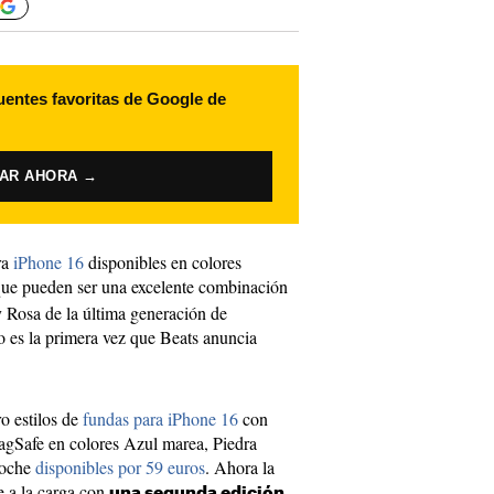
uentes favoritas de Google de
VAR AHORA →
ra
iPhone 16
disponibles en colores
ue pueden ser una excelente combinación
y Rosa de la última generación de
 es la primera vez que Beats anuncia
o estilos de
fundas para iPhone 16
con
agSafe en colores Azul marea, Piedra
noche
disponibles por 59 euros
. Ahora la
e a la carga con
una segunda edición