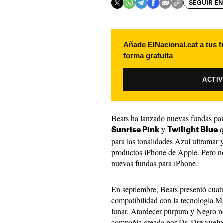
SEGUIR EN
Añade ElNacional.cat a tus f
forma gratuita
ACTI
Beats ha lanzado nuevas fundas pa
y
q
Sunrise Pink
Twilight Blue
para las tonalidades Azul ultramar 
productos iPhone de Apple. Pero no
nuevas fundas para iPhone.
En septiembre, Beats presentó cuatr
compatibilidad con la tecnología M
lunar, Atardecer púrpura y Negro 
compañía creada por Dr. Dre vuelv