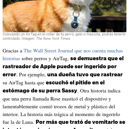
Colocando un AirTag en el collar de tu perro, gato o mascota, podrás tenerlo
controlado. Imagen:
The New York Times
Gracias a
The Wall Street Journal que nos cuenta muchas
historias
sobre perros y AirTag,
se demuestra que el
rastreador de Apple puede ser ingerido por
. Por ejemplo,
error
una dueña tuvo que rastrear
su AirTag hasta que
escuchó el pitido en el
. Otra historia indica
estómago de su perra Sassy
que una perra llamada Rose masticó el dispositivo y
lamentablemente comió trozos de metal y plástico del
interior. La historia más trágica al momento de ingerirlo
fue la de Luna.
Por más que trató de vomitarlo se