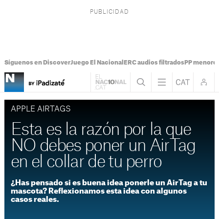
Síguenos en Discover
Juego El Nacional
ERC audios filtrados
PP menores
APPLE AIRTAGS
Esta es la razón por la que
NO debes poner un AirTag
en el collar de tu perro
¿Has pensado si es buena idea ponerle un AirTag a tu
mascota? Reflexionamos esta idea con algunos
casos reales.