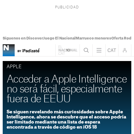
Síguenos en Discover
Juego El Nacional
Marrueco menores
Oferta Rodri
APPLE
Acceder a Apple Intelligence
no será fácil, especialmente
fuera de EEUU
Se siguen revelando más curiosidades sobre Apple
Intelligence, ahora se descubre que el acceso podría
ser limitado mediante una lista de espera
encontrada a través de código en iOS 18