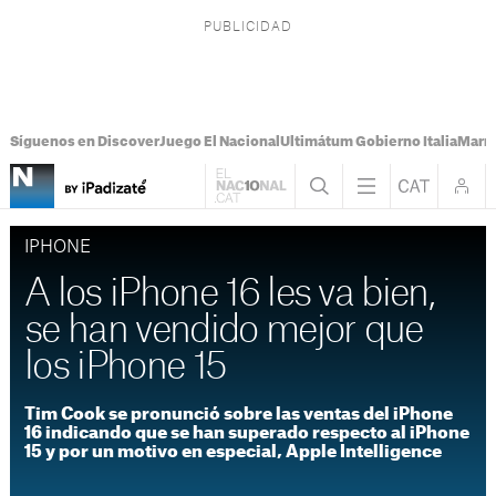
Síguenos en Discover
Juego El Nacional
Ultimátum Gobierno Italia
Marr
IPHONE
A los iPhone 16 les va bien,
se han vendido mejor que
los iPhone 15
Tim Cook se pronunció sobre las ventas del iPhone
16 indicando que se han superado respecto al iPhone
15 y por un motivo en especial, Apple Intelligence