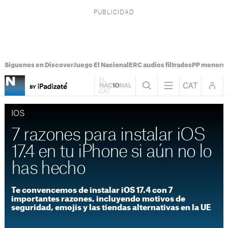
Síguenos en Discover
Juego El Nacional
ERC audios filtrados
PP menores
IOS
7 razones para instalar iOS
17.4 en tu iPhone si aún no lo
has hecho
Te convencemos de instalar iOS 17.4 con 7
importantes razones, incluyendo motivos de
seguridad, emojis y las tiendas alternativas en la UE