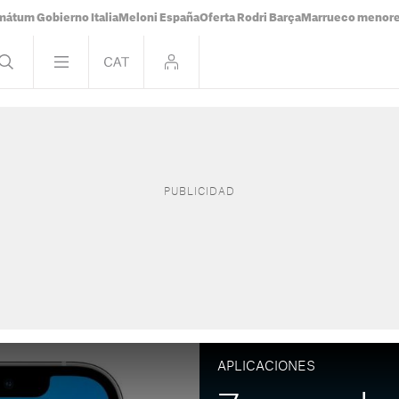
mátum Gobierno Italia
Meloni España
Oferta Rodri Barça
Marrueco menor
APLICACIONES