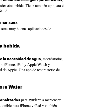
r fácilmente el agua que bebemos
quier otra bebida. Tiene también app para el
Salud.
tomar agua
 otras muy buenas aplicaciones de
 bebid‪a‬
, recordatorios,
e la necesidad de agua
para iPhone, iPad y Apple Watch y
lud de Apple. Una app de recordatorio de
re Wate‪r‬
para ayudarte a mantenerte
sonalizados
isponible para iPhone y iPad y también