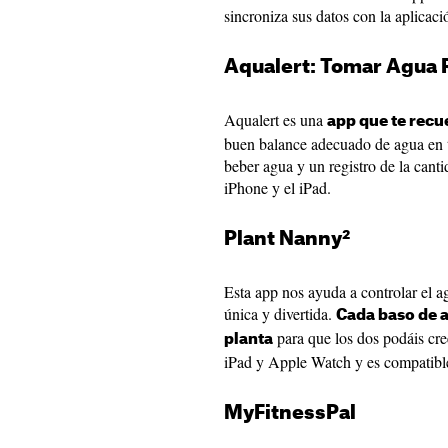
sincroniza sus datos con la aplicac
Aqualert: Tomar Agua R
Aqualert es una
app que te rec
buen balance adecuado de agua en t
beber agua y un registro de la cant
iPhone y el iPad.
Plant Nanny‪²‬
Esta app nos ayuda a controlar el 
única y divertida.
Cada baso de 
para que los dos podáis cre
planta
iPad y Apple Watch y es compatibl
MyFitnessPa‪l‬