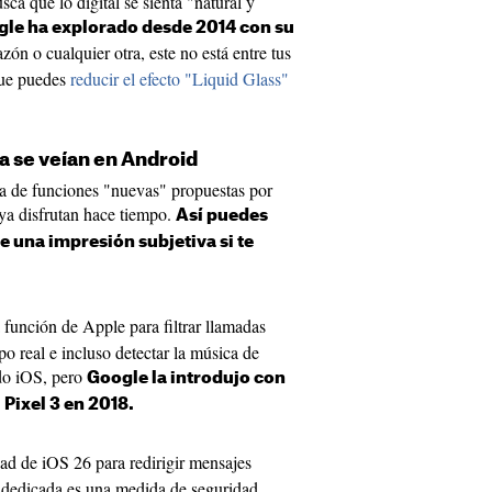
ca que lo digital se sienta "natural y
le ha explorado desde 2014 con su
razón o cualquier otra, este no está entre tus
que puedes
reducir el efecto "Liquid Glass"
a se veían en Android
ta de funciones "nuevas" propuestas por
ya disfrutan hace tiempo.
Así puedes
e una impresión subjetiva si te
función de Apple para filtrar llamadas
po real e incluso detectar la música de
do iOS, pero
Google la introdujo con
 Pixel 3 en 2018.
d de iOS 26 para redirigir mensajes
 dedicada es una medida de seguridad