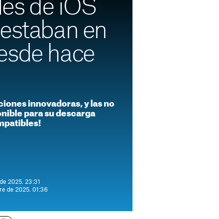
es de iOS
 estaban en
esde hace
ciones innovadoras, y las no
onible para su descarga
mpatibles!
 de 2025. 23:31
re de 2025. 01:36