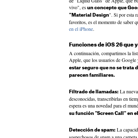
de "Liquid Glass" de Apple, que bus
vivo", es
un concepto que Goog
". Si por esta 
"Material Design
favoritos, es el momento de saber 
en el iPhone
.
Funciones de iOS 26 que y
A continuación, compartimos la lis
Apple, que los usuarios de Google 
estar seguro que no se trata d
parecen familiares.
La nueva 
Filtrado de llamadas:
desconocidas, transcribirlas en tiem
espera es una novedad para el mun
su función "Screen Call" en el
La capacida
Detección de spam:
sospechosos de spam a una carpeta