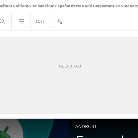
mátum Gobierno Italia
Meloni España
Oferta Rodri Barça
Marrueco menor
ANDROID