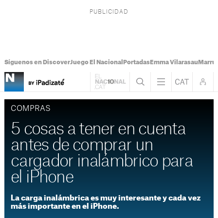
Síguenos en Discover
Juego El Nacional
Portadas
Emma Vilarasau
Marru
COMPRAS
5 cosas a tener en cuenta
antes de comprar un
cargador inalámbrico para
el iPhone
La carga inalámbrica es muy interesante y cada vez
más importante en el iPhone.