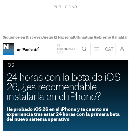
Síguenos en Discover
Juego El Nacional
Ultimátum Gobierno Italia
Marr
IOS
24 horas con la beta de iOS
26, ¿es recomendable
instalarla en el iPhone?
He probado iOS 26 en el iPhone y te cuento mi
experiencia tras estar 24 horas con la primera beta
del nuevo sistema operativo