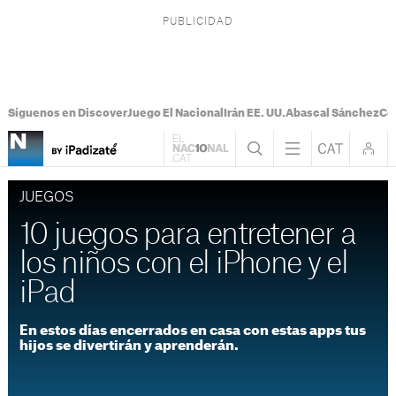
Síguenos en Discover
Juego El Nacional
Irán EE. UU.
Abascal Sánchez
Con
JUEGOS
10 juegos para entretener a
los niños con el iPhone y el
iPad
En estos días encerrados en casa con estas apps tus
hijos se divertirán y aprenderán.