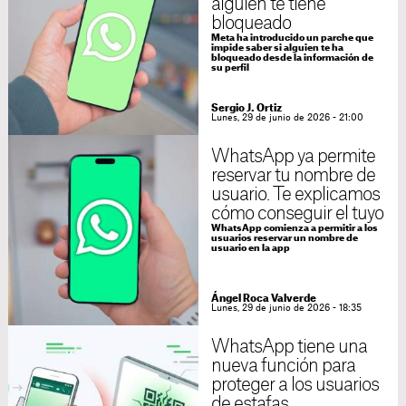
alguien te tiene
bloqueado
Meta ha introducido un parche que
impide saber si alguien te ha
bloqueado desde la información de
su perfil
Sergio J. Ortiz
Lunes, 29 de junio de 2026 - 21:00
WhatsApp ya permite
reservar tu nombre de
usuario. Te explicamos
cómo conseguir el tuyo
WhatsApp comienza a permitir a los
usuarios reservar un nombre de
usuario en la app
Ángel Roca Valverde
Lunes, 29 de junio de 2026 - 18:35
WhatsApp tiene una
nueva función para
proteger a los usuarios
de estafas