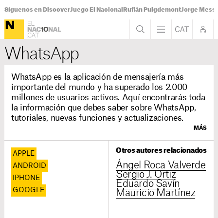
Síguenos en Discover
Juego El Nacional
Rufián Puigdemont
Jorge Messi
WhatsApp
WhatsApp es la aplicación de mensajería más
importante del mundo y ha superado los 2.000
millones de usuarios activos. Aquí encontrarás toda
la información que debes saber sobre WhatsApp,
tutoriales, nuevas funciones y actualizaciones.
MÁS
Otros autores relacionados
APPLE
Ángel Roca Valverde
ANDROID
Sergio J. Ortiz
IPHONE
Eduardo Savín
GOOGLE
Mauricio Martínez