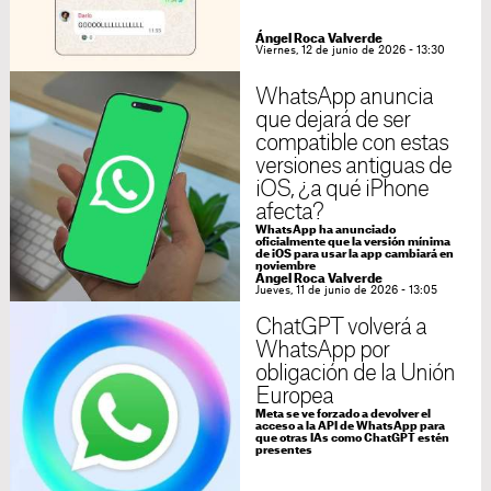
Ángel Roca Valverde
Viernes, 12 de junio de 2026 - 13:30
WhatsApp anuncia
que dejará de ser
compatible con estas
versiones antiguas de
iOS, ¿a qué iPhone
afecta?
WhatsApp ha anunciado
oficialmente que la versión mínima
de iOS para usar la app cambiará en
noviembre
Ángel Roca Valverde
Jueves, 11 de junio de 2026 - 13:05
ChatGPT volverá a
WhatsApp por
obligación de la Unión
Europea
Meta se ve forzado a devolver el
acceso a la API de WhatsApp para
que otras IAs como ChatGPT estén
presentes