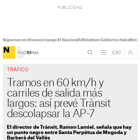
Síguenos en Discover
Juego El Nacional
Ultimátum Gobierno Italia
Melon
TRÁFICO
Tramos en 60 km/h y
carriles de salida más
largos: así prevé Trànsit
descolapsar la AP-7
El director de Trànsit, Ramon Lamiel, señala que hay
un punto negro entre Santa Perpètua de Mogoda y
Barberà del Vallès