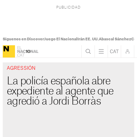
Síguenos en Discover
Juego El Nacional
Irán EE. UU.
Abascal Sánchez
Con
AGRESSIÓN
La policía española abre
expediente al agente que
agredió a Jordi Borràs