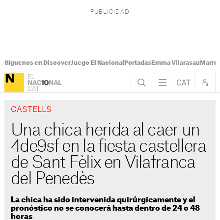
Síguenos en Discover
Juego El Nacional
Portadas
Emma Vilarasau
Marru
CASTELLS
Una chica herida al caer un
4de9sf en la fiesta castellera
de Sant Fèlix en Vilafranca
del Penedès
La chica ha sido intervenida quirúrgicamente y el
pronóstico no se conocerá hasta dentro de 24 o 48
horas