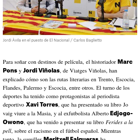
Jordi Àvila en el puesto de El Nacional / Carlos Baglietto
Para soñar con destinos de película, el historiador
Marc
y
, de Viatges Viñolas, han
Pons
Jordi Viñolas
explicado cómo son las rutas literarias en Trento, Escocia,
Flandes, Palermo y Escocia, entre otros. El turno de los
deportes ha tenido como protagonistas al periodista
deportivo
, que ha presentado su libro Jo
Xavi Torres
vaig viure a la Masia, y al exfutbolista Alberto
Edjogo-
, que ha venido a presentar su libro
Ferides a la
Owono
pell
, sobre el racismo en el fútbol español. Mientras
tanto, la sumiller
ha
Meritxell Falgueras