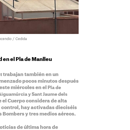
ncendio / Cedida
d en el Pla de Manlleu
trabajan también en un
t
comenzado pocos minutos después
 este miércoles en el
Pla de
Aiguamúrcia y Sant Jaume dels
ue el Cuerpo considera de alta
control, hay activadas dieciséis
os Bombers y tres medios aéreos.
oticias de última hora de