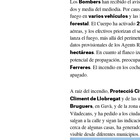
Los
han recibido el avi
Bombers
dos y media del mediodía. Por caus
fuego en
y las 
varios vehículos
. El Cuerpo ha activado
forestal
2
aéreas, y los efectivos priorizan el
lanza el fuego, más allá del períme
datos provisionales de los Agents R
. En cuanto al flanco i
hectáreas
potencial de propagación, preocupa
. El incendio en los coch
Ferreres
apagado.
A raíz del incendio,
Protecció Ci
y de las 
Climent de Llobregat
, en Gavà, y de la zona
Bruguers
Viladecans, y ha pedido a los ciuda
salgan a la calle y sigan las indicac
cerca de algunas casas, ha genera
visible desde diferentes municipios.