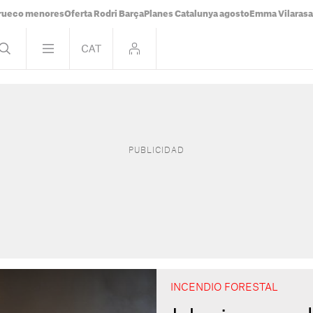
rueco menores
Oferta Rodri Barça
Planes Catalunya agosto
Emma Vilaras
INCENDIO FORESTAL