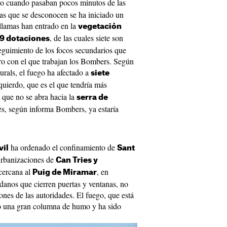
so cuando pasaban pocos minutos de las
as que se desconocen se ha iniciado un
llamas han entrado en la
vegetación
, de las cuales siete son
9 dotaciones
 seguimiento de los focos secundarios que
tro con el que trabajan los Bombers. Según
urals, el fuego ha afectado a
siete
zquierdo, que es el que tendría más
 que no se abra hacia la
serra de
es, según informa Bombers, ya estaría
ha ordenado el confinamiento de
vil
Sant
urbanizaciones de
Can Tries y
 cercana al
, en
Puig de Miramar
danos que cierren puertas y ventanas, no
iones de las autoridades. El fuego, que está
do una gran columna de humo y ha sido