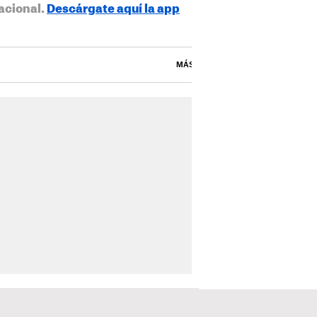
acional.
Descárgate aquí la app
MÁS