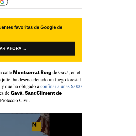
uentes favoritas de Google de
VAR AHORA →
a calle
de Gavà, en el
Montserrat Roig
e julio, ha desencadenado un fuego forestal
o y que ha obligado a
confinar a unas 6.000
nes de
Gavà, Sant Climent de
Protecció Civil.