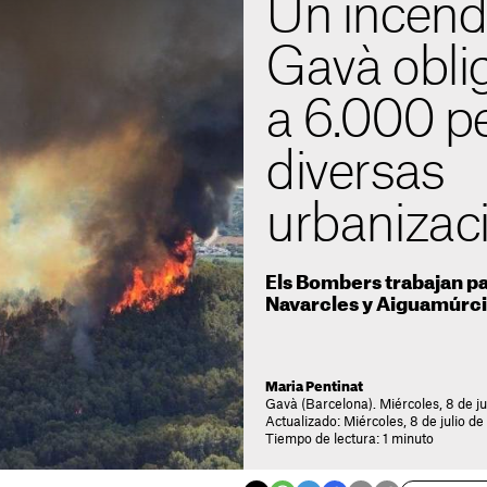
Un incendi
Gavà oblig
a 6.000 p
diversas
urbanizac
Els Bombers trabajan pa
Navarcles y Aiguamúrci
Maria Pentinat
Gavà (Barcelona). Miércoles, 8 de ju
Actualizado: Miércoles, 8 de julio d
Tiempo de lectura: 1 minuto