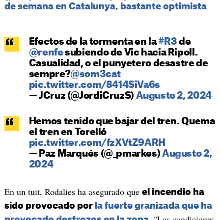
de semana en Catalunya, bastante optimista
Efectos de la tormenta en la
#R3
de
@renfe
subiendo de Vic hacia Ripoll.
Casualidad, o el punyetero desastre de
sempre?
@som3cat
pic.twitter.com/8414SiVa6s
— JCruz (@JordiCruzS)
Augusto 2, 2024
Hemos tenido que bajar del tren. Quema
el tren en Torelló
pic.twitter.com/fzXVtZ9ARH
— Paz Marqués (@_pmarkes)
Augusto 2,
2024
En un tuit, Rodalies ha asegurado que
el incendio ha
sido provocado por
la fuerte granizada que ha
. "Las condiciones
provocado destrozos en la zona