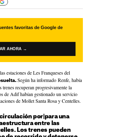
uentes favoritas de Google de
VAR AHORA →
las estaciones de Les Franqueses del
Según ha informado Renfe, había
suelta.
os trenes recuperan progresivamente la
cos de Adif habían gestionado un servicio
estaciones de Mollet Santa Rosa y Centelles.
 circulación por|para una
raestructura entre las
elles. Los trenes pueden
o de recorrido y detenerse