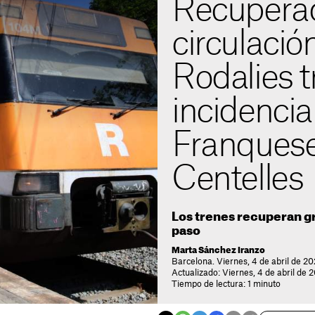
Recuperad
circulació
Rodalies t
incidencia
Franquese
Centelles
Los trenes recuperan g
paso
Marta Sánchez Iranzo
Barcelona. Viernes, 4 de abril de 20
Actualizado: Viernes, 4 de abril de 2
Tiempo de lectura: 1 minuto