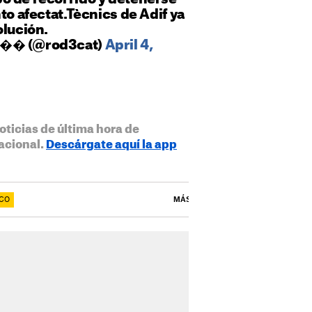
to afectat.Tècnics de Adif ya
olución.
��� (@rod3cat)
April 4,
oticias de última hora de
acional.
Descárgate aquí la app
ICO
MÁS