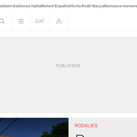
mátum Gobierno Italia
Meloni España
Oferta Rodri Barça
Marrueco menor
RODALIES