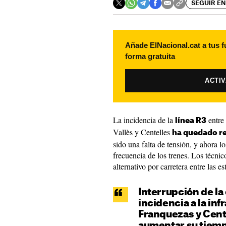
SEGUIR EN
Añade ElNacional.cat a tus f
forma gratuita
ACTI
La incidencia de la
entre 
línea R3
Vallès y Centelles
ha quedado re
sido una falta de tensión, y ahora l
frecuencia de los trenes. Los técni
alternativo por carretera entre las 
Interrupción de la
incidencia a la inf
Franquezas y Cent
aumentar su tiemp