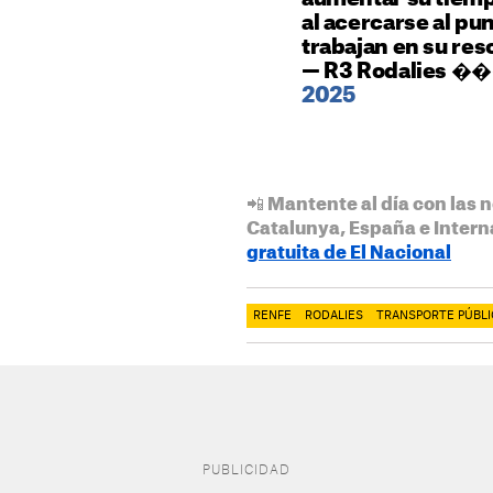
al acercarse al pun
trabajan en su res
— R3 Rodalies �
2025
📲 Mantente al día con las n
Catalunya, España e Intern
gratuita de El Nacional
RENFE
RODALIES
TRANSPORTE PÚBL