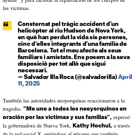
las víctimas.
Consternat pel tràgic accident d’un
helicòpter al riu Hudson de Nova York,
en què han perdut la vida sis persones,
cinc d’elles integrants d’una família de
Barcelona. Tot el meu afecte als seus
familiars i amistats. Ens posem a la seva
disposició per tot allò que sigui
necessari.
— Salvador Illa Roca (@salvadorilla)
April
11, 2025
También las autoridades neoyorquinas reaccionaron a la
tragedia.
"Me uno a todos los neoyorquinos en
expresó
oración por las víctimas y sus familias",
la gobernadora de Nueva York,
a través
Kathy Hochul,
de la red social X, uniéndose al pésame que también