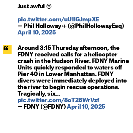
Just awful 😢
pic.twitter.com/uU1IGJmpXE
— Phil Holloway ✈️ (@PhilHollowayEsq)
April 10, 2025
Around 3:15 Thursday afternoon, the
FDNY received calls for a helicopter
crash in the Hudson River. FDNY Marine
Units quickly responded to waters off
Pier 40 in Lower Manhattan. FDNY
divers were immediately deployed into
the river to begin rescue operations.
Tragically, six…
pic.twitter.com/8oT26WrVzf
— FDNY (@FDNY)
April 10, 2025