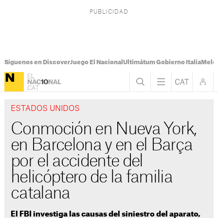
Síguenos en Discover
Juego El Nacional
Ultimátum Gobierno Italia
Melon
ESTADOS UNIDOS
Conmoción en Nueva York,
en Barcelona y en el Barça
por el accidente del
helicóptero de la familia
catalana
El FBI investiga las causas del siniestro del aparato,