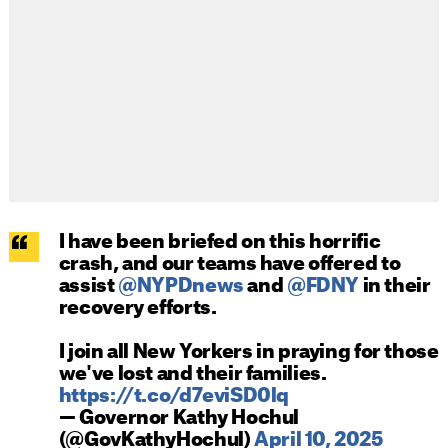
I have been briefed on this horrific
crash, and our teams have offered to
assist
@NYPDnews
and
@FDNY
in their
recovery efforts.
I join all New Yorkers in praying for those
we've lost and their families.
https://t.co/d7eviSD0lq
— Governor Kathy Hochul
(@GovKathyHochul)
April 10, 2025