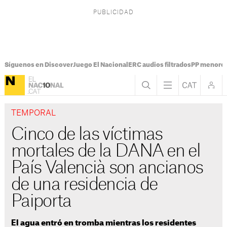
Síguenos en Discover
Juego El Nacional
ERC audios filtrados
PP menores
TEMPORAL
Cinco de las víctimas
mortales de la DANA en el
País Valencià son ancianos
de una residencia de
Paiporta
El agua entró en tromba mientras los residentes