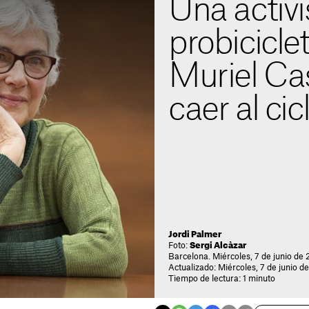
Una activi
probicicle
Muriel Ca
caer al cicl
Jordi Palmer
Foto:
Sergi Alcàzar
Barcelona. Miércoles, 7 de junio de 2
Actualizado: Miércoles, 7 de junio de
Tiempo de lectura: 1 minuto