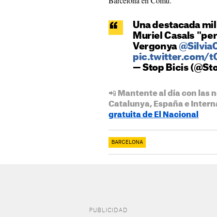
Barcelona en Comú.
Una destacada mil
Muriel Casals "per 
Vergonya
@Silvia
pic.twitter.com/
— Stop Bicis (@St
📲 Mantente al día con las n
Catalunya, España e Intern
gratuita de El Nacional
BARCELONA