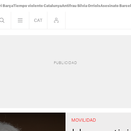
i Barça
Tiempo violento Catalunya
Antifrau Sílvia Orriols
Asesinato Barce
MOVILIDAD