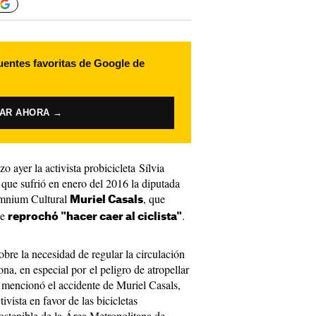
uentes favoritas de Google de
VAR AHORA →
 ayer la activista probicicleta Sílvia
 que sufrió en enero del 2016 la diputada
 Òmnium Cultural
, que
Muriel Casals
le
.
reprochó "hacer caer al ciclista"
bre la necesidad de regular la circulación
ona, en especial por el peligro de atropellar
s mencionó el accidente de Muriel Casals,
vista en favor de las bicicletas
ostenible de la Área Metropolitana de