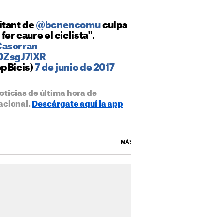
itant de
@bcnencomu
culpa
fer caure el ciclista".
Casorran
tOZsgJ7lXR
opBicis)
7 de junio de 2017
oticias de última hora de
acional.
Descárgate aquí la app
MÁS