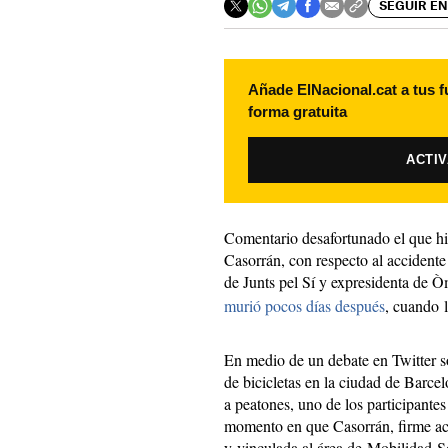
SEGUIR EN
Añade ElNacional.cat a tus f
forma gratuita
ACTI
Comentario desafortunado el que hizo
Casorrán, con respecto al accidente
de Junts pel Sí y expresidenta de
murió pocos días después
, cuando 
En medio de un debate en Twitter so
de bicicletas en la ciudad de Barcel
a peatones, uno de los participante
momento en que Casorrán, firme acti
y vinculada al área de Mobilidad S