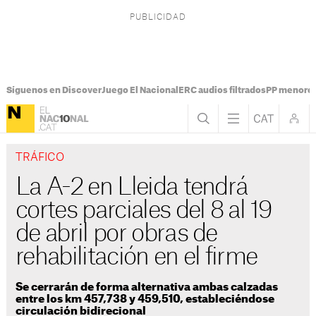
Síguenos en Discover
Juego El Nacional
ERC audios filtrados
PP menores
TRÁFICO
La A-2 en Lleida tendrá
cortes parciales del 8 al 19
de abril por obras de
rehabilitación en el firme
Se cerrarán de forma alternativa ambas calzadas
entre los km 457,738 y 459,510, estableciéndose
circulación bidirecional