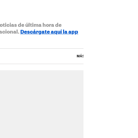
oticias de última hora de
acional.
Descárgate aquí la app
MÁS