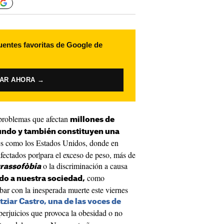
uentes favoritas de Google de
VAR AHORA →
 problemas que afectan
millones de
undo y también constituyen una
es como los Estados Unidos, donde en
afectados por|para el exceso de peso, más de
o la discriminación a causa
rassofòbia
como
do a nuestra sociedad,
ar con la inesperada muerte este viernes
Itziar Castro, una de las voces de
 perjuicios que provoca la obesidad o no