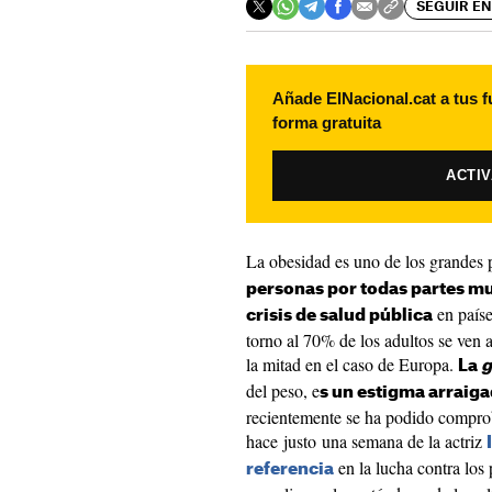
SEGUIR EN
Añade ElNacional.cat a tus f
forma gratuita
ACTI
La obesidad es uno de los grandes
personas por todas partes m
en país
crisis de salud pública
torno al 70% de los adultos se ven 
la mitad en el caso de Europa.
La
g
del peso, e
s un estigma arraiga
recientemente se ha podido comprob
hace justo una semana de la actriz
en la lucha contra los
referencia