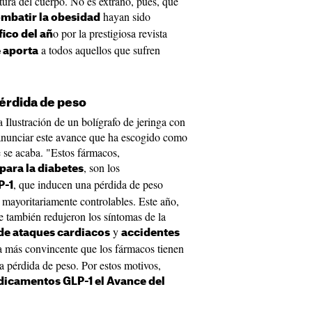
ltura del cuerpo. No es extraño, pues, que
hayan sido
mbatir la obesidad
o por la prestigiosa revista
fico del añ
a todos aquellos que sufren
 aporta
pérdida de peso
Ilustración de un bolígrafo de jeringa con
anunciar este avance que ha escogido como
 se acaba. "Estos fármacos,
, son los
para la diabetes
, que inducen una pérdida de peso
P-1
 mayoritariamente controlables. Este año,
e también redujeron los síntomas de la
y
 de ataques cardiacos
accidentes
ia más convincente que los fármacos tienen
la pérdida de peso. Por estos motivos,
icamentos GLP-1 el Avance del