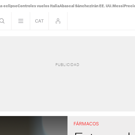
s eclipse
Controles vuelos Italia
Abascal Sánchez
Irán EE. UU.
Messi
Preci
FÁRMACOS