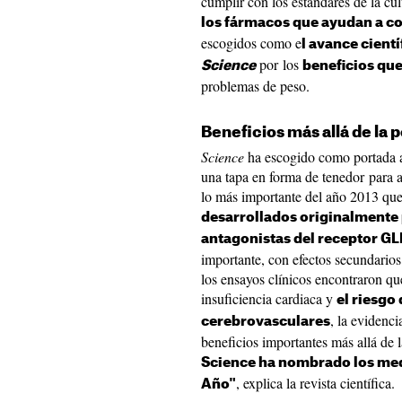
cumplir con los estándares de la cu
los fármacos que ayudan a co
escogidos como e
l avance cientí
por los
Science
beneficios que
problemas de peso.
Beneficios más allá de la 
Science
ha escogido como portada a 
una tapa en forma de tenedor para 
lo más importante del año 2013 que
desarrollados originalmente 
antagonistas del receptor GL
importante, con efectos secundarios
los ensayos clínicos encontraron qu
insuficiencia cardiaca y
el riesgo
, la evidenc
cerebrovasculares
beneficios importantes más allá de 
Science ha nombrado los med
, explica la revista científica.
Año"