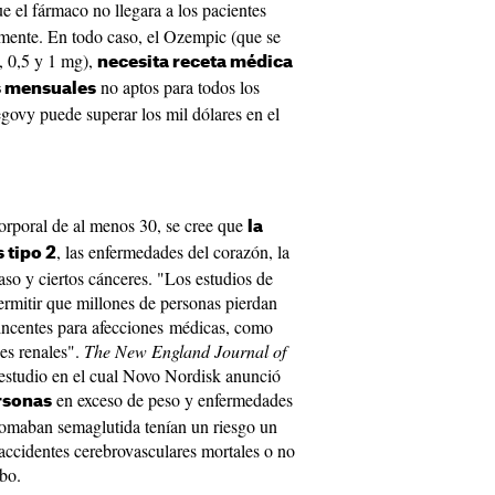
e el fármaco no llegara a los pacientes
lmente. En todo caso, el Ozempic (que se
, 0,5 y 1 mg),
necesita receta médica
no aptos para todos los
os mensuales
egovy puede superar los mil dólares en el
rporal de al menos 30, se cree que
la
, las enfermedades del corazón, la
 tipo 2
raso y ciertos cánceres. "Los estudios de
ermitir que millones de personas pierdan
incentes para afecciones médicas, como
es renales".
The New England Journal of
estudio en el cual Novo Nordisk anunció
en exceso de peso y enfermedades
rsonas
 tomaban semaglutida tenían un riesgo un
ccidentes cerebrovasculares mortales o no
bo.