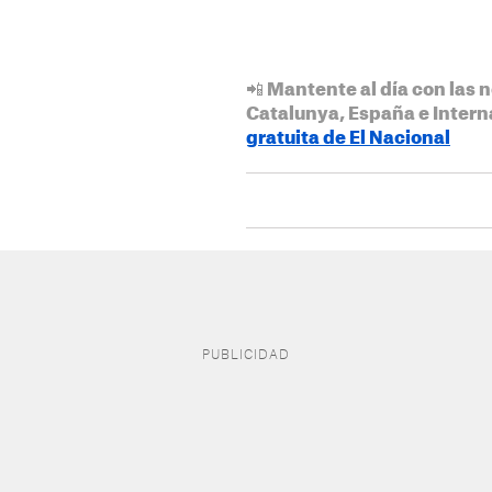
📲 Mantente al día con las n
Catalunya, España e Intern
gratuita de El Nacional