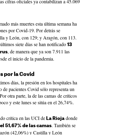
as cifras oficiales ya contabilizan a 45.069
ado más muertes esta última semana ha
ones por Covid-19. Por detrás se
illa y León, con 129; y Aragón, con 113.
s últimos siete días se han notificado
13
, de manera que ya son 7.911 las
irus
sde el inicio de la pandemia.
s por la Covid
imos días, la presión en los hospitales ha
 de pacientes Covid sólo representa un
or otra parte, la de las camas de críticos
oco y este lunes se sitúa en el 26,74%.
ndo crítica en las UCI de
donde
La Rioja
. También se
el 51,67% de las camas
ragón (42,06%) y Castilla y León