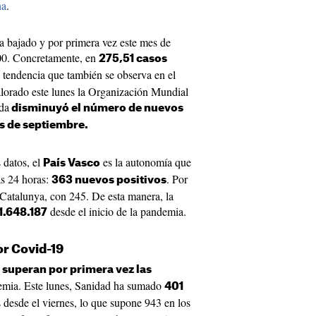
na
.
 bajado y por primera vez este mes de
300. Concretamente, en
275,51 casos
 tendencia que también se observa en el
lorado este lunes la Organización Mundial
da
disminuyó el número de nuevos
s de septiembre.
 datos, el
es la autonomía que
País Vasco
as 24 horas:
. Por
363 nuevos positivos
y Catalunya, con 245. De esta manera, la
desde el inicio de la pandemia.
1.648.187
r Covid-19
superan por primera vez las
demia. Este lunes, Sanidad ha sumado
401
 desde el viernes, lo que supone 943 en los