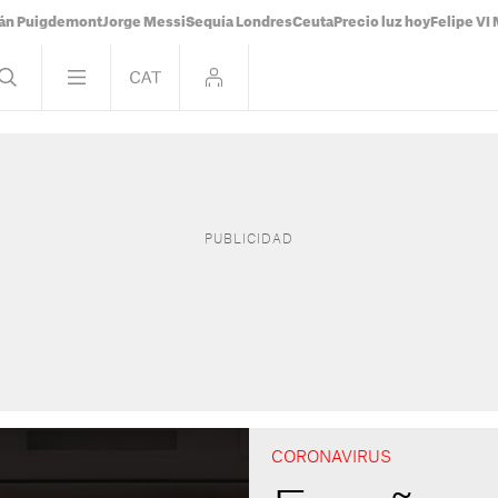
ián Puigdemont
Jorge Messi
Sequía Londres
Ceuta
Precio luz hoy
Felipe VI 
CORONAVIRUS