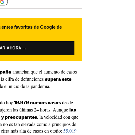
uentes favoritas de Google de
VAR AHORA →
anuncian que el aumento de casos
spaña
 la cifra de defunciones
supera este
e el inicio de la pandemia.
cado hoy
desde
19.979 nuevos casos
dujeron las últimas 24 horas. Aunque
las
, la velocidad con que
s y preocupantes
a no es tan elevada como a principios de
 cifra más alta de casos en otoño:
55.019