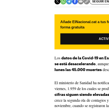
SEGUIR EN
Añade ElNacional.cat a tus f
forma gratuita
ACTI
Los
datos de la Covid-19 en E
, aunque
se está desacelerando
desd
lunes las 45.000 muertes
El ministerio de Sanidad ha notifi
viernes, 1.959 de los cuales se pro
cifras siguen siendo elevada
crece la segunda ola de contagios y
noviembre, cuando se registraron la