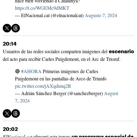
hace bien volviendo a Catalunya?
https://t.co/WGEMc9dMKT
— ElNacional.cat (@elnacionalcat)
Augusto 7, 2024
20:14
Usuarios de las redes sociales comparten imágenes del
escenario
del acto para recibir Carles Puigdemont, en el Arc de Triomf.
🔴
#AHORA
Primeras imágenes de Carles
Puigdemont en las pantallas de Arco de Triunfo
pic.twitter.com/jAXqdunq2R
— Adrián Sánchez Berger (@sanchezberger)
August
7, 2024
20:02
ElNacional.cat
ofrecerá este jueves