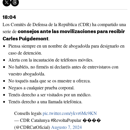
18:04
Los Comitès de Defensa de la República (CDR) ha compartido una
serie de
consejos ante las movilizaciones para recibir
.
Carles Puigdemont
Piensa siempre en un nombre de abogado/da para designarlo en
caso de detención.
Alerta con la incautación de teléfonos móviles.
No habléis, no firméis ni declaréis antes de entrevistaros con
vuestro abogado/da.
No toquéis nada que se os muestre u ofrezca.
Negaos a cualquier prueba corporal.
Tenéis derecho a ser visitados por un médico.
Tenéis derecho a una llamada telefónica.
Consells legals
pic.twitter.com/ykvr6Mc9KN
— CDR Catalunya #RevoltaPopular ����
(@CDRCatOficial)
Augusto 7, 2024