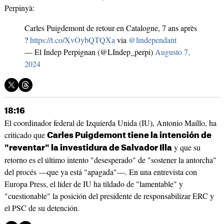
Perpinyà:
Carles Puigdemont de retour en Catalogne, 7 ans après
?
https://t.co/XvOybQTQXa
via
@lindependant
— El Indep Perpignan (@LIndep_perpi)
Augusto 7,
2024
18:16
El coordinador federal de Izquierda Unida (IU), Antonio Maíllo, ha
criticado que
Carles Puigdemont tiene la intención de
y que su
"reventar" la investidura de Salvador Illa
retorno es el último intento "desesperado" de "sostener la antorcha"
del procés —que ya está "apagada"—. En una entrevista con
Europa Press, el líder de IU ha tildado de "lamentable" y
"cuestionable" la posición del presidente de responsabilizar ERC y
el PSC de su detención.