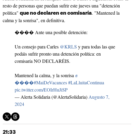
resto de personas que puedan sufrir este jueves una "detención
política"
. "Mantened la
que no declaren en comisaría
calma y la sonrisa", en definitiva.
���� Ante una posible detención:
Un consejo para Carles
@KRLS
y para todas las que
podáis sufrir pronto una detención política: en
comisaría NO DECLARÉIS.
Mantened la calma, y la sonrisa
✊
����#MaiDeVacances
#LaLluitaContinua
pic.twitter.com/EOIrHuJiSP
— Alerta Solidaria (@AlertaSolidaria)
Augusto 7,
2024
21:33