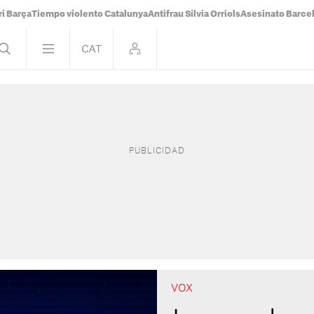
i Barça
Tiempo violento Catalunya
Antifrau Sílvia Orriols
Asesinato Barce
VOX