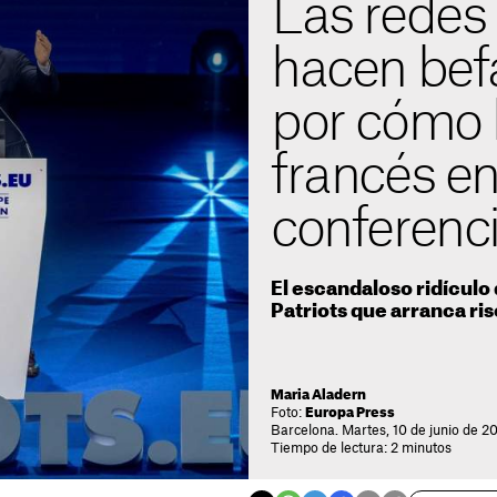
Las redes 
hacen bef
por cómo 
francés e
conferenci
El escandaloso ridículo
Patriots que arranca ri
Maria Aladern
Foto:
Europa Press
Barcelona. Martes, 10 de junio de 2
Tiempo de lectura: 2 minutos