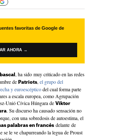
uentes favoritas de Google de
VAR AHORA →
, ha sido muy criticado en las redes
bascal
 cumbre de
,
el grupo del
Patriots
echa y euroescéptico
del cual forma parte
ilares a escala europea, como Agrupación
esz-Unió Cívica Húngara de
Viktor
. Su discurso ha causado sensación no
ura
rque, con una sobredosis de autoestima, el
delante de
as palabras en francés
e se le ve chapurreando la legua de Proust
uación.