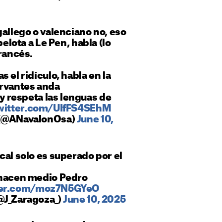
gallego o valenciano no, eso
pelota a Le Pen, habla (lo
francés.
 el ridículo, habla en la
ervantes anda
y respeta las lenguas de
twitter.com/UIfFS4SEhM
 (@ANavalonOsa)
June 10,
cal solo es superado por el
 hacen medio Pedro
tter.com/moz7N5GYeO
@J_Zaragoza_)
June 10, 2025