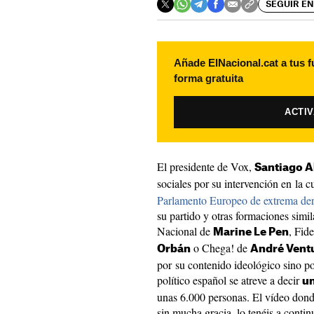
SEGUIR EN
Añade ElNacional.cat a tus f
forma gratuita
ACTI
El presidente de Vox,
Santiago A
sociales por su intervención en la
Parlamento Europeo de extrema der
su partido y otras formaciones sim
Nacional de
, Fid
Marine Le Pen
o Chega! de
Orbán
André Vent
por su contenido ideológico sino po
político español se atreve a decir
un
unas 6.000 personas. El vídeo dond
sin mucha gracia, lo tenéis a contin