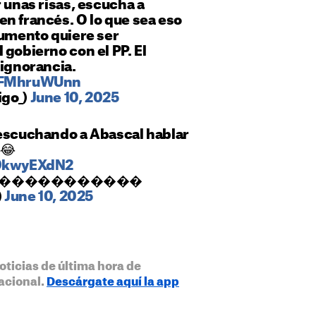
r unas risas, escucha a
n francés. O lo que sea eso
jumento quiere ser
 gobierno con el PP. El
 ignorancia.
/7FMhruWUnn
igo_)
June 10, 2025
 escuchando a Abascal hablar
😂
i9kwyEXdN2
z ����️‍��������
)
June 10, 2025
oticias de última hora de
acional.
Descárgate aquí la app