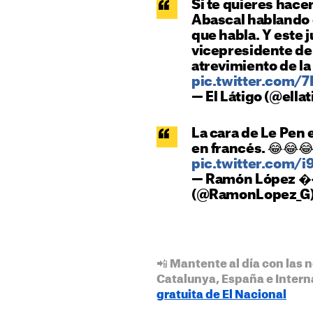
Si te quieres hace
Abascal hablando e
que habla. Y este 
vicepresidente del
atrevimiento de la
pic.twitter.com
— El Látigo (@ellat
La cara de Le Pen
en francés. 😂😂
pic.twitter.com/
— Ramón Lópe
(@RamonLopez_G
📲 Mantente al día con las n
Catalunya, España e Intern
gratuita de El Nacional