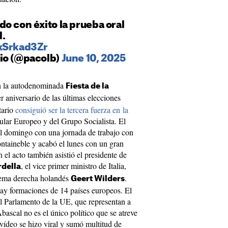
o con éxito la prueba oral
l.
zxSrkad3Zr
io (@pacolb)
June 10, 2025
en la autodenominada
Fiesta de la
 aniversario de las últimas elecciones
tario
consiguió ser la tercera fuerza en la
pular Europeo y del Grupo Socialista. El
el domingo con una jornada de trabajo con
ntaineble y acabó el lunes con un gran
el acto también asistió el presidente de
, el vice primer ministro de Italia,
rdella
xtrema derecha holandés
.
Geert Wilders
hay formaciones de 14 países europeos. El
l Parlamento de la UE, que representan a
ascal no es el único político que se atreve
vídeo se hizo viral y sumó multitud de